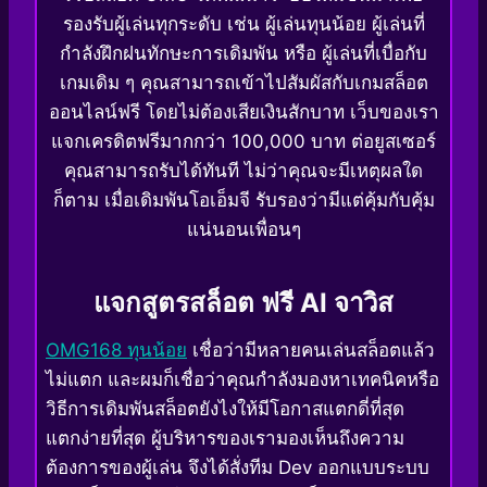
รองรับผู้เล่นทุกระดับ เช่น ผู้เล่นทุนน้อย ผู้เล่นที่
กำลังฝึกฝนทักษะการเดิมพัน หรือ ผู้เล่นที่เบื่อกับ
เกมเดิม ๆ คุณสามารถเข้าไปสัมผัสกับเกมสล็อต
ออนไลน์ฟรี โดยไม่ต้องเสียเงินสักบาท เว็บของเรา
แจกเครดิตฟรีมากกว่า 100,000 บาท ต่อยูสเซอร์
คุณสามารถรับได้ทันที ไม่ว่าคุณจะมีเหตุผลใด
ก็ตาม เมื่อเดิมพันโอเอ็มจี รับรองว่ามีแต่คุ้มกับคุ้ม
แน่นอนเพื่อนๆ
แจกสูตรสล็อต ฟรี AI จาวิส
OMG168 ทุนน้อย
เชื่อว่ามีหลายคนเล่นสล็อตแล้ว
ไม่แตก และผมก็เชื่อว่าคุณกำลังมองหาเทคนิคหรือ
วิธีการเดิมพันสล็อตยังไงให้มีโอกาสแตกดี่ที่สุด
แตกง่ายที่สุด ผู้บริหารของเรามองเห็นถึงความ
ต้องการของผู้เล่น จึงได้สั่งทีม Dev ออกแบบระบบ