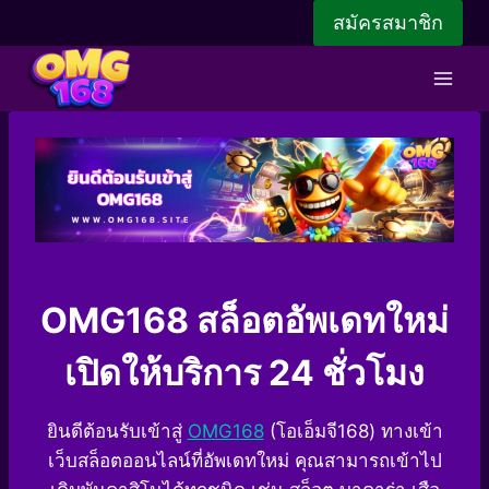
Skip
สมัครสมาชิก
to
content
OMG168 สล็อตอัพเดทใหม่
เปิดให้บริการ 24 ชั่วโมง
ยินดีต้อนรับเข้าสู่
OMG168
(โอเอ็มจี168) ทางเข้า
เว็บสล็อตออนไลน์ที่อัพเดทใหม่ คุณสามารถเข้าไป