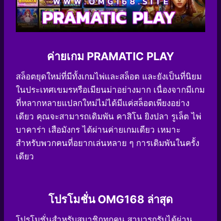
ค่ายเกม PRAMATIC PLAY
สล็อตยุดใหม่ที่มีทั้งเกมไพ่และสล็อต และยังเป็นที่นิยม
ในประเทศเขมรหรือเมียนม่าอย่างมาก เนื่องจากมีเกม
ที่หลากหลายแปลกใหม่ไม่ได้มีแค่สล็อตเพียงอย่าง
เดียว คุณจะสามารถเดิมพัน คาสิโน ยิงปลา รูเล็ต ไพ่
บาคาร่า เสือมังกร ได้ผ่านค่ายเกมเดียว เหมาะ
สำหรับพวกคนที่อยากเล่นหลาย ๆ การเดิมพันในครั้ง
เดียว
โปรโมชั่น OMG168 ล่าสุด
โปรโมชั่นสำหรับสมาชิกทุกคน สามารถรับได้ผ่าน