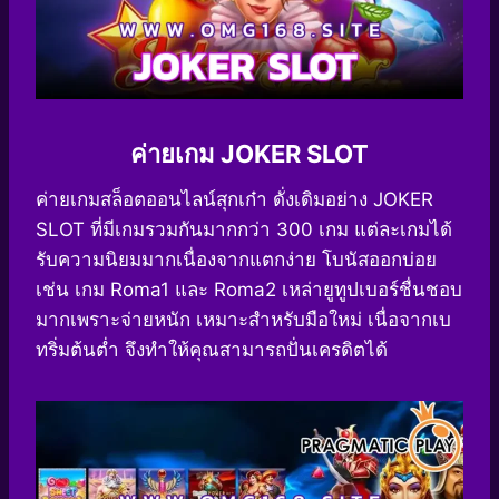
ค่ายเกม JOKER SLOT
ค่ายเกมสล็อตออนไลน์สุกเก๋า ดั่งเดิมอย่าง JOKER
SLOT ที่มีเกมรวมกันมากกว่า 300 เกม แต่ละเกมได้
รับความนิยมมากเนื่องจากแตกง่าย โบนัสออกบ่อย
เช่น เกม Roma1 และ Roma2 เหล่ายูทูปเบอร์ชื่นชอบ
มากเพราะจ่ายหนัก เหมาะสำหรับมือใหม่ เนื่อจากเบ
ทริ่มต้นต่ำ จึงทำให้คุณสามารถปั่นเครดิตได้