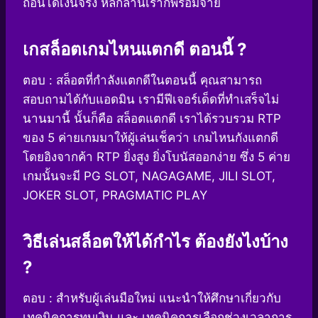
ถอนได้เงินจริง หลักล้านเราก็พร้อมจ่าย
เกสล็อตเกมไหนแตกดี ตอนนี้ ?
ตอบ : สล็อตที่กำลังแตกดีในตอนนี้ คุณสามารถ
สอบถามได้กับแอดมิน เรามีฟีเจอร์เด็ดที่ทำเสร็จไม่
นานมานี้ นั้นก็คือ สล็อตแตกดี เราได้รวบรวม RTP
ของ 5 ค่ายเกมมาให้ผู้เล่นเช็คว่า เกมไหนกังแตกดี
โดยอิงจากค้า RTP ยิ่งสูง ยิ่งโบนัสออกง่าย ซึ่ง 5 ค่าย
เกมนั้นจะมี PG SLOT, NAGAGAME, JILI SLOT,
JOKER SLOT, PRAGMATIC PLAY
วิธีเล่นสล็อตให้ได้กำไร ต้องยังไงบ้าง
?
ตอบ : สำหรับผู้เล่นมือใหม่ แนะนำให้ศึกษาเกี่ยวกับ
เทคนิคการทบเงิน และ เทคนิคการเลือกช่วงเวลาการ