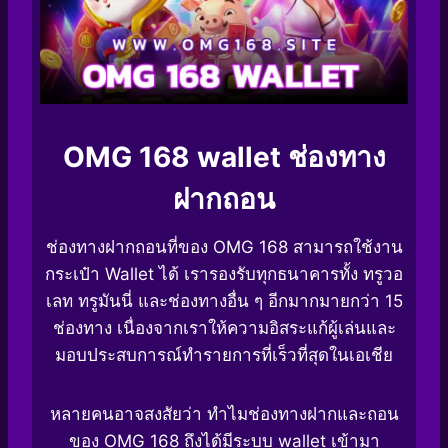
OMG 168 wallet ช่องทาง
ฝากถอน
ช่องทางฝากถอนที่ของ OMG 168 สามารถใช้งาน
กระเป๋า Wallet ได้ เรารองรับทุกธนาคารทั้ง ทรูวอ
เลท ทรูมันนี่ และช่องทางอื่น ๆ อีกมากมายกว่า 15
ช่องทาง เนื่องจากเราให้ความอิสระแก้ผู้เล่นและ
มอบประสบการณ์ทำรายการที่เร็วที่สุดในเอเชีย
หลายคนอาจสงสัยว่า ทำไมช่องทางฝากและถอน
ของ OMG 168 ถึงได้มีระบบ wallet เข้ามา