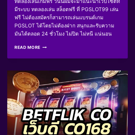
ทดลองเล่นเกมฟรี วันนี้ผมจะมาแนะนำเว็บไซต์ที่
มีระบบ ทดลองเล่น สล็อตฟรี ที่ PGSLOT99 เล่น
ฟรี ไม่ต้องสมัครก็สามารถเล่นแบรนด์เกม
PGSLOT ได้โดยไม่ต้องฝาก สนุกและรับความ
มันได้ตลอด 24 ชั่วโมง ไม่ปิด ไม่หนี แน่นอน
ทดลอง
READ MORE
เล่น
PGSLOT99
ฟรี
ไม่มี
ค่า
ใช้
จ่าย
กิจกรรม
เยอะ
โปร
โม
ชั่
นมา
กมาย