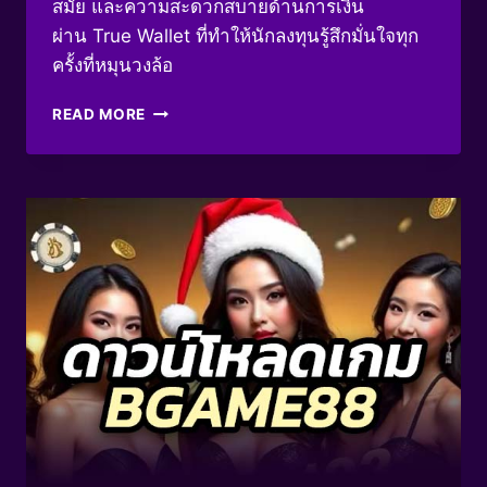
สมัย และความสะดวกสบายด้านการเงิน
ผ่าน True Wallet ที่ทำให้นักลงทุนรู้สึกมั่นใจทุก
ครั้งที่หมุนวงล้อ
PGZEED42
READ MORE
เว็บ
สล็อต
ระบบ
ทัน
สมัย
ฝาก
ถอน
รวดเร็ว
ผ่า
นท
รู
วอ
เลท