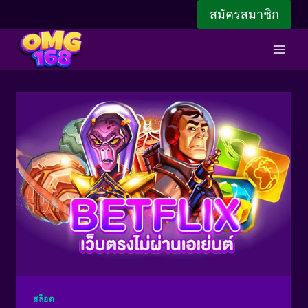
Skip
สมัครสมาชิก
to
content
สล็อต