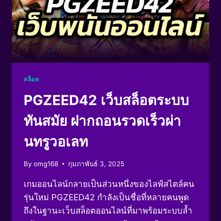
ที่สุด
สล็อต
PGZEED42 เว็บสล็อตระบบ
ทันสมัย ฝากถอนรวดเร็วผ่า
นทรูวอเลท
By
omg168
กุมภาพันธ์ 3, 2025
เกมออนไลน์กลายเป็นส่วนหนึ่งของไลฟ์สไตล์คน
รุ่นใหม่ PGZEED42 กำลังเป็นชื่อที่หลายคนพูด
ถึงในฐานะเว็บสล็อตออนไลน์ที่มาพร้อมระบบล้ำ