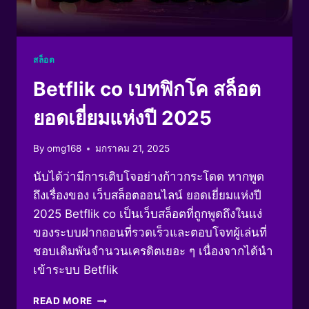
สล็อต
Betflik co เบทฟิกโค สล็อต
ยอดเยี่ยมแห่งปี 2025
By
omg168
มกราคม 21, 2025
นับได้ว่ามีการเติบโจอย่างก้าวกระโดด หากพูด
ถึงเรื่องของ เว็บสล็อตออนไลน์ ยอดเยี่ยมแห่งปี
2025 Betflik co เป็นเว็บสล็อตที่ถูกพูดถึงในแง่
ของระบบฝากถอนที่รวดเร็วและตอบโจทผู้เล่นที่
ชอบเดิมพันจำนวนเครดิตเยอะ ๆ เนื่องจากได้นำ
เข้าระบบ Betflik
BETFLIK
READ MORE