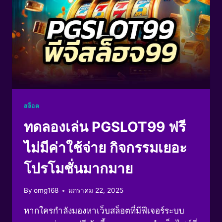
สิโน
2025
สล็อต
ทดลองเล่น PGSLOT99 ฟรี
ไม่มีค่าใช้จ่าย กิจกรรมเยอะ
โปรโมชั่นมากมาย
By
omg168
มกราคม 22, 2025
หากใครกำลังมองหาเว็บสล็อตที่มีฟีเจอร์ระบบ