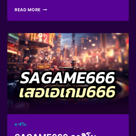
BGAME88
READ MORE
สล็อต
บน
GOOGLE
PLAY
STORE
ของ
แท้
100%
คาสิโน