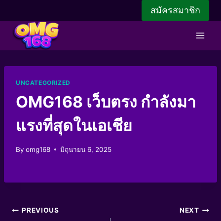
Skip
สมัครสมาชิก
to
content
UNCATEGORIZED
OMG168 เว็บตรง กำลังมา
แรงที่สุดในเอเชีย
By
omg168
มิถุนายน 6, 2025
แนะแนว
PREVIOUS
NEXT